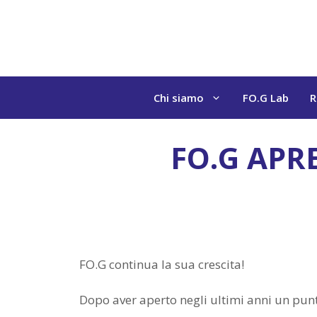
Vai
al
contenuto
Chi siamo
FO.G Lab
R
FO.G APR
FO.G continua la sua crescita!
Dopo aver aperto negli ultimi anni un pun