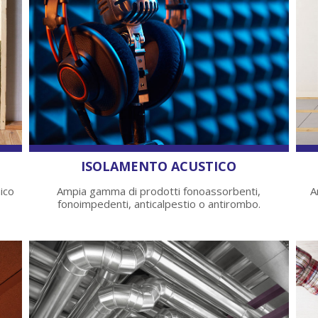
ISOLAMENTO ACUSTICO
ico
Ampia gamma di prodotti fonoassorbenti,
A
fonoimpedenti, anticalpestio o antirombo.