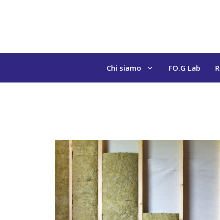
Vai
al
contenuto
Chi siamo
FO.G Lab
R