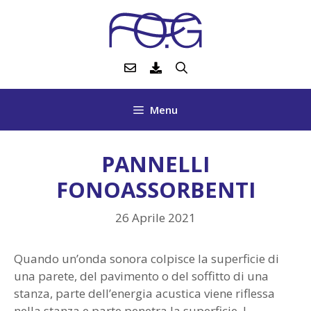
Vai
al
contenuto
Menu
PANNELLI
FONOASSORBENTI
26 Aprile 2021
Quando un’onda sonora colpisce la superficie di
una parete, del pavimento o del soffitto di una
stanza, parte dell’energia acustica viene riflessa
nella stanza e parte penetra la superficie. I